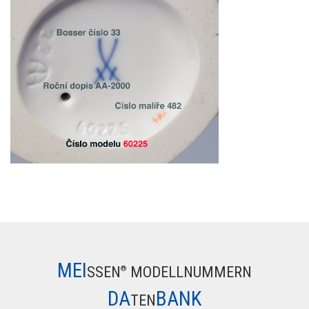
MEI
SSEN
MODELLNUMMERN
®
DA
BANK
TEN