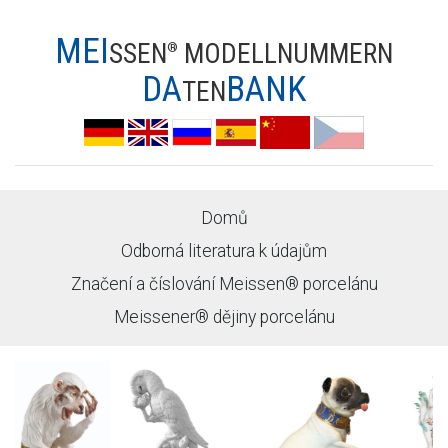
MEI
SSEN
MODELLNUMMERN
®
DA
BANK
TEN
Domů
Odborná literatura k údajům
Značení a číslování Meissen® porcelánu
Meissener® dějiny porcelánu