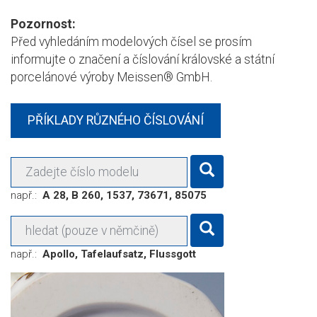
Pozornost:
Před vyhledáním modelových čísel se prosím
informujte o značení a číslování královské a státní
porcelánové výroby Meissen® GmbH.
PŘÍKLADY RŮZNÉHO ČÍSLOVÁNÍ
Modellnummer
např.:
A 28, B 260, 1537, 73671, 85075
Volltextsuche
např.:
Apollo, Tafelaufsatz, Flussgott