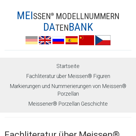
MEI
SSEN
MODELLNUMMERN
®
DA
BANK
TEN
Startseite
Fachliteratur über Meissen® Figuren
Markierungen und Nummerierungen von Meissen®
Porzellan
Meissener® Porzellan Geschichte
Fachliteratur über Meissen®