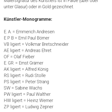
Malersignatur des Künstlers ist in Farbe (über oder
unter Glasur) oder in Gold gezeichnet.
Künstler-Monogramme:
E. A. = Emmerich Andresen
E P B = Emil Paul Börner
VB ligiert = Volkmar Bretschneider
AE ligiert = Andreas Ehret
OF = Olaf Fieber
E. GR. = Ernst Grämer
AK ligiert = Alfred König
RS ligiert = Rudi Stolle
PS ligiert = Peter Strang
SW = Sabine Wachs
PW ligiert = Paul Walther
HW ligiert = Heinz Werner
ZP ligiert = Ludwig Zepner