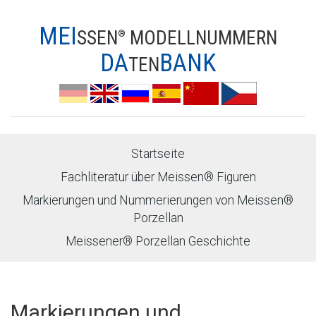
MEI
SSEN
MODELLNUMMERN
®
DA
BANK
TEN
Startseite
Fachliteratur über Meissen® Figuren
Markierungen und Nummerierungen von Meissen®
Porzellan
Meissener® Porzellan Geschichte
Markierungen und