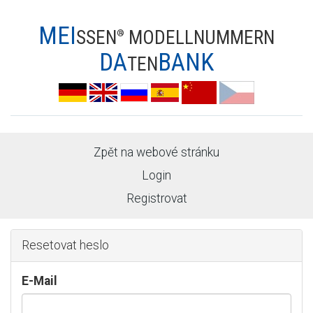
MEI
SSEN
MODELLNUMMERN
®
DA
BANK
TEN
Zpět na webové stránku
Login
Registrovat
Resetovat heslo
E-Mail