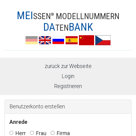
MEI
SSEN
MODELLNUMMERN
®
DA
BANK
TEN
zurück zur Webseite
Login
Registrieren
Benutzerkonto erstellen
Anrede
Herr
Frau
Firma