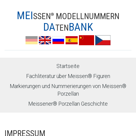
MEI
SSEN
MODELLNUMMERN
®
DA
BANK
TEN
Startseite
Fachliteratur über Meissen® Figuren
Markierungen und Nummerierungen von Meissen®
Porzellan
Meissener® Porzellan Geschichte
IMPRESSUM