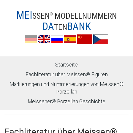
MEI
SSEN
MODELLNUMMERN
®
DA
BANK
TEN
Startseite
Fachliteratur über Meissen® Figuren
Markierungen und Nummerierungen von Meissen®
Porzellan
Meissener® Porzellan Geschichte
Fachliteratur über Meissen®