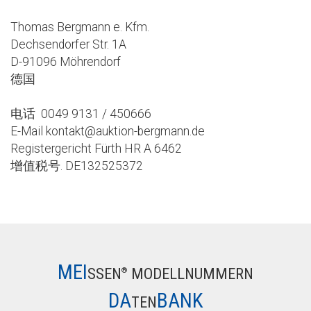
Thomas Bergmann e. Kfm.
Dechsendorfer Str. 1A
D-91096 Möhrendorf
德国
电话 0049 9131 / 450666
E-Mail kontakt@auktion-bergmann.de
Registergericht Fürth HR A 6462
增值税号. DE132525372
MEI
SSEN
MODELLNUMMERN
®
DA
BANK
TEN