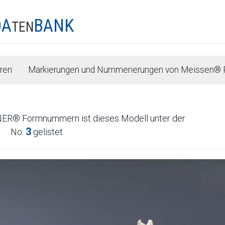
DA
BANK
TEN
uren
Markierungen und Nummerierungen von Meissen® P
NER® Formnummern ist dieses Modell unter der
3
No.
gelistet.