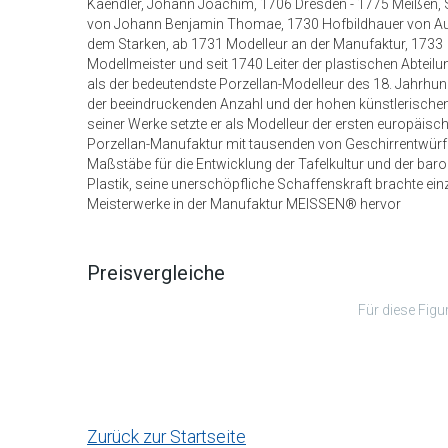
Kaendler, Johann Joachim, 1706 Dresden - 1775 Meißen, 
von Johann Benjamin Thomae, 1730 Hofbildhauer von A
dem Starken, ab 1731 Modelleur an der Manufaktur, 1733
Modellmeister und seit 1740 Leiter der plastischen Abteilung
als der bedeutendste Porzellan-Modelleur des 18. Jahrhund
der beeindruckenden Anzahl und der hohen künstlerischen
seiner Werke setzte er als Modelleur der ersten europäisc
Porzellan-Manufaktur mit tausenden von Geschirrentwürf
Maßstäbe für die Entwicklung der Tafelkultur und der bar
Plastik, seine unerschöpfliche Schaffenskraft brachte einz
Meisterwerke in der Manufaktur MEISSEN® hervor
Preisvergleiche
Für diese Figu
Zurück zur Startseite