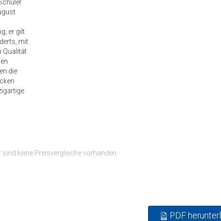
Schüler
ugust
, er gilt
erts, mit
 Qualität
hen
en die
ocken
igartige
r sind keine Preisvergleiche vorhanden.
PDF herunter