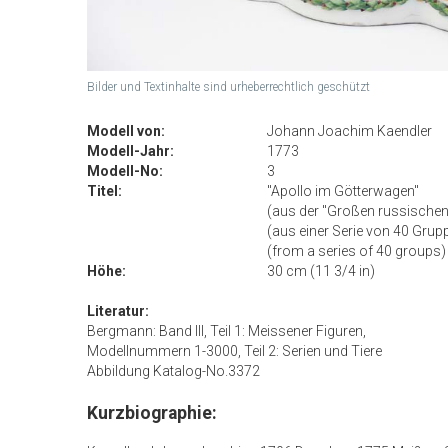
Bilder und Textinhalte sind urheberrechtlich geschützt
Modell von:
Johann Joachim Kaendler
Modell-Jahr:
1773
Modell-No:
3
Titel:
"Apollo im Götterwagen"

(aus der "Großen russischen B
(aus einer Serie von 40 Grupp
(from a series of 40 groups)
Höhe:
30 cm (11 3/4 in)
Literatur:
Bergmann: Band III, Teil 1: Meissener Figuren,

Modellnummern 1-3000, Teil 2: Serien und Tiere

Abbildung Katalog-No.3372
Kurzbiographie: